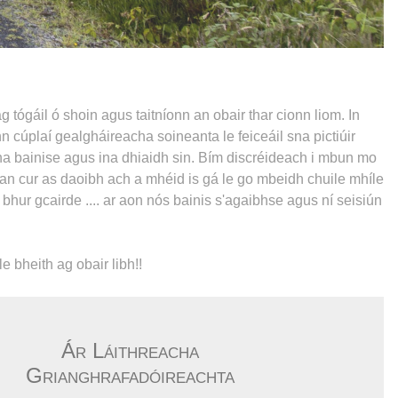
 tógáil ó shoin agus taitníonn an obair thar cionn liom. In
 cúplaí gealgháireacha soineanta le feiceáil sna pictiúir
n na bainise agus ina dhiaidh sin. Bím discréideach i mbun mo
an cur as daoibh ach a mhéid is gá le go mbeidh chuile mhíle
hur gcairde .... ar aon nós bainis s'agaibhse agus ní seisiún
 bheith ag obair libh!!
Ár Láithreacha
Grianghrafadóireachta