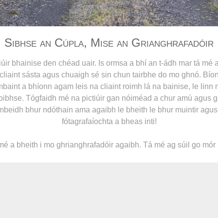
Sibhse an Cúpla, Mise an Grianghrafadóir
ir bhainise den chéad uair. Is ormsa a bhí an t-ádh mar tá mé ag
iaint sásta agus chuaigh sé sin chun tairbhe do mo ghnó. Bíonn
baint a bhíonn agam leis na cliaint roimh lá na bainise, le lin
daoibhse. Tógfaidh mé na pictiúir gan nóiméad a chur amú agus g
beidh bhur ndóthain ama agaibh le bheith le bhur muintir agus b
fótagrafaíochta a bheas inti!
é a bheith i mo ghrianghrafadóir agaibh. Tá mé ag súil go mór le