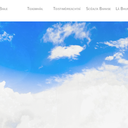
Baile
Teagmháil
Teistiméireachtaí
Scéalta Bainise
Lá Bhu