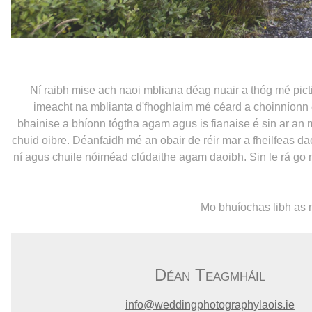
Ní raibh mise ach naoi mbliana déag nuair a thóg mé pictiú
imeacht na mblianta d'fhoghlaim mé céard a choinníonn cl
bhainise a bhíonn tógtha agam agus is fianaise é sin ar an m
chuid oibre. Déanfaidh mé an obair de réir mar a fheilfeas 
ní agus chuile nóiméad clúdaithe agam daoibh. Sin le rá go m
Mo bhuíochas libh as m
Déan Teagmháil
info@weddingphotographylaois.ie