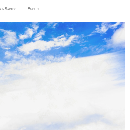
r mBainise
English